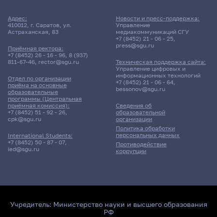
Адрес:
Новости и пресс-поддержка:
410012, г. Саратов, ул.
Управление
Астраханская, 83
медиакоммуникаций СГУ
+7 (8452) 21 - 06 - 25
,
press@sgu.ru
Приёмная ректора:
+7 (8452) 26 - 16 - 96
,
8 (937)
811-67-46
,
rector@sgu.ru
Техническая поддержка сайта:
Управление цифровых и
информационных технологий
Отдел по организации
+7 (8452) 21 - 06 - 64
,
приёма на основные
bessonov@sgu.ru
образовательные
программы (Центральная
приёмная комиссия):
Сведения об
+7 (8452) 51 - 92 - 26
,
образовательной
cpk@sgu.ru
организации
Политика обработки
персональных данных
International Students:
+7 (8452) 50 - 87 - 07
,
Противодействие
ied@sgu.ru
коррупции
Учредитель:
Министерство науки и высшего образования
РФ