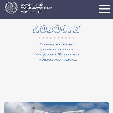
Перейти
к
основному
САРАТОВСКИЙ
содержанию
ГОСУДАРСТВЕННЫЙ
УНИВЕРСИТЕТ
НОВОСТИ
Узнавайте о жизни
университетского
сообщества «ВКонтакте» и
«Одноклассниках»,
следите за новостями в
«Телеграме», читайте
лонгриды в «Дзене»,
смотрите сюжеты на
«Rutube»