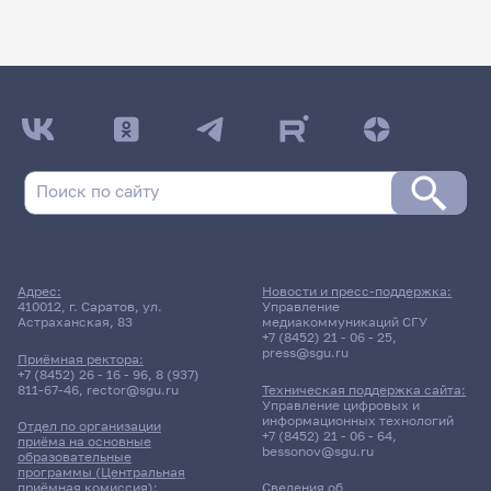
Адрес:
Новости и пресс-поддержка:
410012, г. Саратов, ул.
Управление
Астраханская, 83
медиакоммуникаций СГУ
+7 (8452) 21 - 06 - 25
,
press@sgu.ru
Приёмная ректора:
+7 (8452) 26 - 16 - 96
,
8 (937)
811-67-46
,
rector@sgu.ru
Техническая поддержка сайта:
Управление цифровых и
информационных технологий
Отдел по организации
+7 (8452) 21 - 06 - 64
,
приёма на основные
bessonov@sgu.ru
образовательные
программы (Центральная
приёмная комиссия):
Сведения об