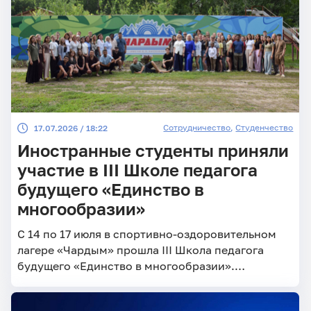
Сотрудничество
,
Студенчество
17.07.2026 / 18:22
Иностранные студенты приняли
участие в III Школе педагога
будущего «Единство в
многообразии»
С 14 по 17 июля в спортивно-оздоровительном
лагере «Чардым» прошла III Школа педагога
будущего «Единство в многообразии».
Образовательный интенсив для студентов
Педагогического института СГУ был приурочен к