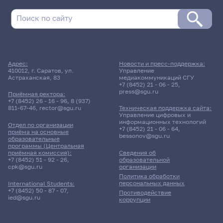
Адрес:
Новости и пресс-поддержка:
410012, г. Саратов, ул.
Управление
Астраханская, 83
медиакоммуникаций СГУ
+7 (8452) 21 - 06 - 25
,
press@sgu.ru
Приёмная ректора:
+7 (8452) 26 - 16 - 96
,
8 (937)
811-67-46
,
rector@sgu.ru
Техническая поддержка сайта:
Управление цифровых и
информационных технологий
Отдел по организации
+7 (8452) 21 - 06 - 64
,
приёма на основные
bessonov@sgu.ru
образовательные
программы (Центральная
приёмная комиссия):
Сведения об
+7 (8452) 51 - 92 - 26
,
образовательной
cpk@sgu.ru
организации
Политика обработки
персональных данных
International Students:
+7 (8452) 50 - 87 - 07
,
Противодействие
ied@sgu.ru
коррупции