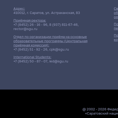
Адрес:
Св
410012, г. Саратов, ул. Астраханская, 83
об
ор
Приёмная ректора:
По
+7 (8452) 26 - 16 - 96
,
8 (937) 811-67-46
,
пе
rector@sgu.ru
Пр
Отдел по организации приёма на основные
ко
образовательные программы (Центральная
приёмная комиссия):
+7 (8452) 51 - 92 - 26
,
cpk@sgu.ru
International Students:
+7 (8452) 50 - 87 - 07
,
ied@sgu.ru
@ 2002 - 2026 Феде
«Саратовский наци