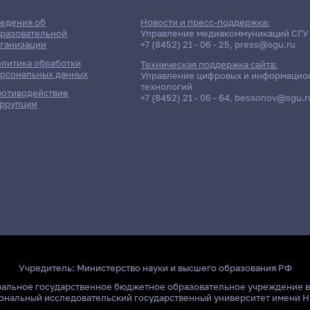
едения об
Новости и пресс-поддержка:
разовательной
Управление медиакоммуникаций СГУ
ганизации
+7 (8452) 21 - 06 - 25
,
press@sgu.ru
литика обработки
Техническая поддержка сайта:
рсональных данных
Управление цифровых и информацио
технологий
отиводействие
+7 (8452) 21 - 06 - 64
,
bessonov@sgu.r
ррупции
Учредитель:
Министерство науки и высшего образования РФ
ральное государственное бюджетное образовательное учреждение 
ональный исследовательский государственный университет имени Н