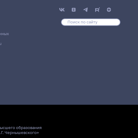
нных
u
высшего образования
.Г. Чернышевского»