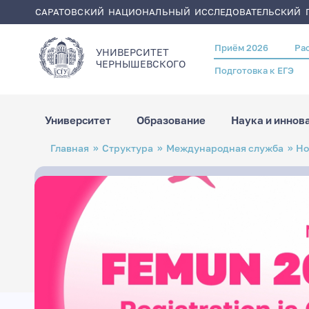
САРАТОВСКИЙ НАЦИОНАЛЬНЫЙ ИССЛЕДОВАТЕЛЬСКИЙ Г
Приём 2026
Ра
Header
УНИВЕРСИТЕТ
menu
ЧЕРНЫШЕВСКОГO
Подготовка к ЕГЭ
Университет
Образование
Наука и иннов
Перейти
Строка
Главная
Структура
Международная служба
Но
к
навигации
основному
содержанию