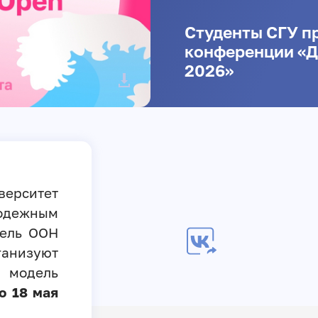
Студенты СГУ п
конференции «Д
2026»
верситет
дежным
ель ООН
низуют
 модель
о 18 мая