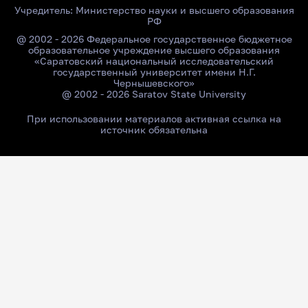
Учредитель:
Министерство науки и высшего образования
РФ
@ 2002 - 2026 Федеральное государственное бюджетное
образовательное учреждение высшего образования
«Саратовский национальный исследовательский
государственный университет имени Н.Г.
Чернышевского»
@ 2002 - 2026 Saratov State University
При использовании материалов активная ссылка на
источник обязательна