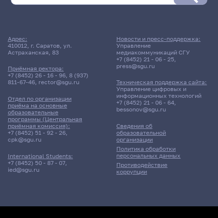
Адрес:
Новости и пресс-поддержка:
410012, г. Саратов, ул.
Управление
Астраханская, 83
медиакоммуникаций СГУ
+7 (8452) 21 - 06 - 25
,
press@sgu.ru
Приёмная ректора:
+7 (8452) 26 - 16 - 96
,
8 (937)
811-67-46
,
rector@sgu.ru
Техническая поддержка сайта:
Управление цифровых и
информационных технологий
Отдел по организации
+7 (8452) 21 - 06 - 64
,
приёма на основные
bessonov@sgu.ru
образовательные
программы (Центральная
приёмная комиссия):
Сведения об
+7 (8452) 51 - 92 - 26
,
образовательной
cpk@sgu.ru
организации
Политика обработки
персональных данных
International Students:
+7 (8452) 50 - 87 - 07
,
Противодействие
ied@sgu.ru
коррупции