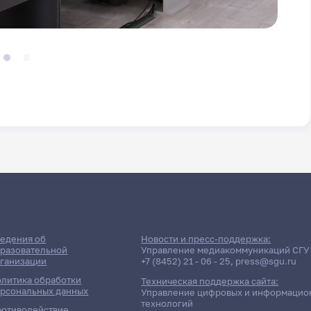
едения об
Новости и пресс-поддержка:
разовательной
Управление медиакоммуникаций СГУ
ганизации
+7 (8452) 21 - 06 - 25
,
press@sgu.ru
литика обработки
Техническая поддержка сайта:
рсональных данных
Управление цифровых и информацио
технологий
отиводействие