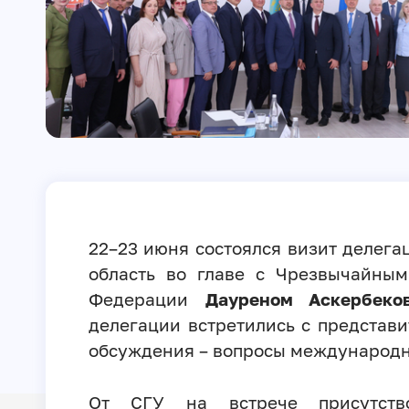
22–23 июня состоялся визит делега
область во главе с Чрезвычайны
Федерации
Дауреном Аскербеко
делегации встретились с представи
обсуждения – вопросы международн
От СГУ на встрече присутств