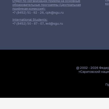
Отдел по организации приёма на основные
ко
образовательные программы (Центральная
приёмная комиссия):
+7 (8452) 51 - 92 - 26
,
cpk@sgu.ru
International Students:
+7 (8452) 50 - 87 - 07
,
ied@sgu.ru
@ 2002 - 2026 Феде
«Саратовский наци
Пр