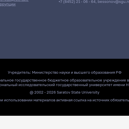
+7 (8452) 21 - 06 - 64
,
bessonov@sgu.r
ррупции
Учредитель:
Министерство науки и высшего образования РФ
ральное государственное бюджетное образовательное учреждение 
ональный исследовательский государственный университет имени Н
@ 2002 - 2026 Saratov State University
и использовании материалов активная ссылка на источник обязател