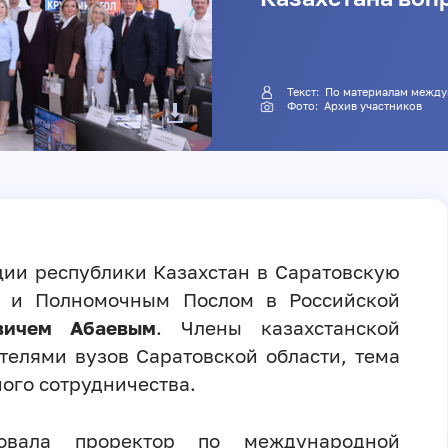
Текст: По материалам м
Фото: Архив участников
ции республики Казахстан в Саратовскую
м и Полномочным Послом в Российской
вичем Абаевым
. Члены казахстанской
телями вузов Саратовской области, тема
ого сотрудничества.
овала проректор по международной