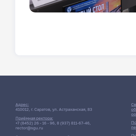
Адрес:
Св
410012, г. Саратов, ул. Астраханская, 83
об
ор
Приёмная ректора:
По
+7 (8452) 26 - 16 - 96
,
8 (937) 811-67-46
,
пе
rector@sgu.ru
Пр