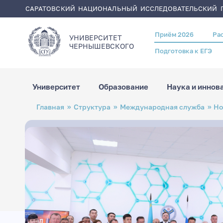
САРАТОВСКИЙ НАЦИОНАЛЬНЫЙ ИССЛЕДОВАТЕЛЬСКИЙ Г
Приём 2026
Ра
Header
УНИВЕРСИТЕТ
menu
ЧЕРНЫШЕВСКОГO
Подготовка к ЕГЭ
Университет
Образование
Наука и иннов
Перейти
Строка
Главная
Структура
Международная служба
Но
к
навигации
основному
содержанию