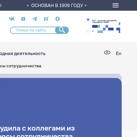
ОСНОВАН В 1909 ГОДУ
О
Социальные
сети
дная деятельность
En
осы сотрудничества
удила с коллегами из
росы сотрудничества