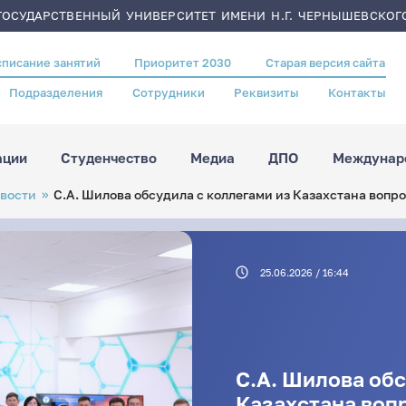
ОСУДАРСТВЕННЫЙ УНИВЕРСИТЕТ ИМЕНИ Н.Г. ЧЕРНЫШЕВСКОГ
списание занятий
Приоритет 2030
Старая версия сайта
Подразделения
Сотрудники
Реквизиты
Контакты
ации
Студенчество
Медиа
ДПО
Междунаро
вости
С.А. Шилова обсудила с коллегами из Казахстана вопр
25.06.2026 / 16:44
С.А. Шилова обс
Казахстана воп