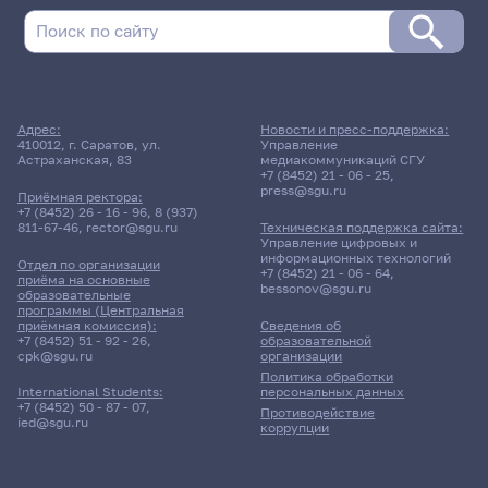
Адрес:
Новости и пресс-поддержка:
410012, г. Саратов, ул.
Управление
Астраханская, 83
медиакоммуникаций СГУ
+7 (8452) 21 - 06 - 25
,
press@sgu.ru
Приёмная ректора:
+7 (8452) 26 - 16 - 96
,
8 (937)
811-67-46
,
rector@sgu.ru
Техническая поддержка сайта:
Управление цифровых и
информационных технологий
Отдел по организации
+7 (8452) 21 - 06 - 64
,
приёма на основные
bessonov@sgu.ru
образовательные
программы (Центральная
приёмная комиссия):
Сведения об
+7 (8452) 51 - 92 - 26
,
образовательной
cpk@sgu.ru
организации
Политика обработки
персональных данных
International Students:
+7 (8452) 50 - 87 - 07
,
Противодействие
ied@sgu.ru
коррупции