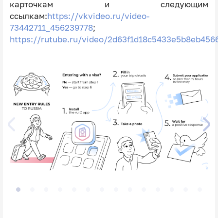
карточкам и следующим
ссылкам:
https://vkvideo.ru/video-
73442711_456239778
;
https://rutube.ru/video/2d63f1d18c5433e5b8eb456