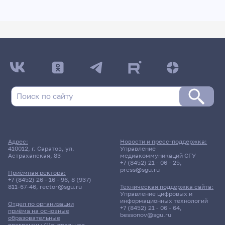
Адрес:
Новости и пресс-поддержка:
410012, г. Саратов, ул.
Управление
Астраханская, 83
медиакоммуникаций СГУ
+7 (8452) 21 - 06 - 25
,
press@sgu.ru
Приёмная ректора:
+7 (8452) 26 - 16 - 96
,
8 (937)
811-67-46
,
rector@sgu.ru
Техническая поддержка сайта:
Управление цифровых и
информационных технологий
Отдел по организации
+7 (8452) 21 - 06 - 64
,
приёма на основные
bessonov@sgu.ru
образовательные
программы (Центральная