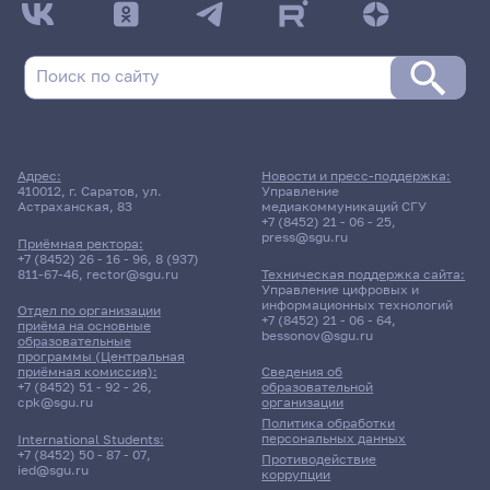
Адрес:
Новости и пресс-поддержка:
410012, г. Саратов, ул.
Управление
Астраханская, 83
медиакоммуникаций СГУ
+7 (8452) 21 - 06 - 25
,
press@sgu.ru
Приёмная ректора:
+7 (8452) 26 - 16 - 96
,
8 (937)
811-67-46
,
rector@sgu.ru
Техническая поддержка сайта:
Управление цифровых и
информационных технологий
Отдел по организации
+7 (8452) 21 - 06 - 64
,
приёма на основные
bessonov@sgu.ru
образовательные
программы (Центральная
приёмная комиссия):
Сведения об
+7 (8452) 51 - 92 - 26
,
образовательной
cpk@sgu.ru
организации
Политика обработки
персональных данных
International Students:
+7 (8452) 50 - 87 - 07
,
Противодействие
ied@sgu.ru
коррупции