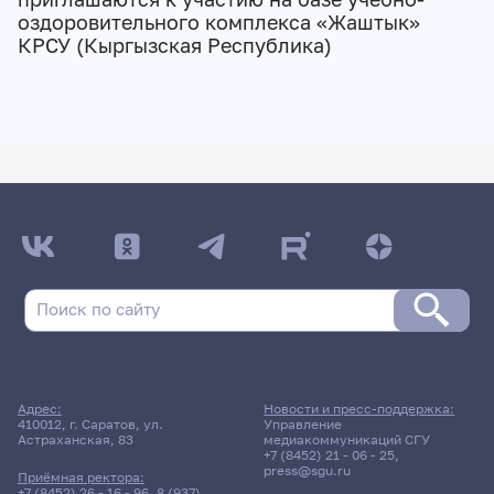
оздоровительного комплекса «Жаштык»
КРСУ (Кыргызская Республика)
Адрес:
Новости и пресс-поддержка:
410012, г. Саратов, ул.
Управление
Астраханская, 83
медиакоммуникаций СГУ
+7 (8452) 21 - 06 - 25
,
press@sgu.ru
Приёмная ректора:
+7 (8452) 26 - 16 - 96
,
8 (937)