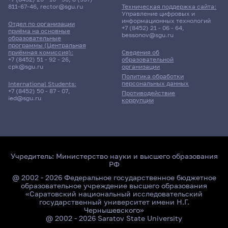
811-67-46
,
rector@sgu.ru
Техническая поддержка сайта:
Управление цифровых и
информационных технологий
Отдел по организации
+7 (8452) 21 - 06 - 64
,
приёма на основные
bessonov@sgu.ru
образовательные
программы (Центральная
приёмная комиссия):
Сведения об
+7 (8452) 51 - 92 - 26
,
образовательной
cpk@sgu.ru
организации
Политика обработки
персональных данных
International Students:
+7 (8452) 50 - 87 - 07
,
Противодействие
ied@sgu.ru
коррупции
Учредитель:
Министерство науки и высшего образования
РФ
@ 2002 - 2026 Федеральное государственное бюджетное
образовательное учреждение высшего образования
«Саратовский национальный исследовательский
государственный университет имени Н.Г.
Чернышевского»
@ 2002 - 2026 Saratov State University