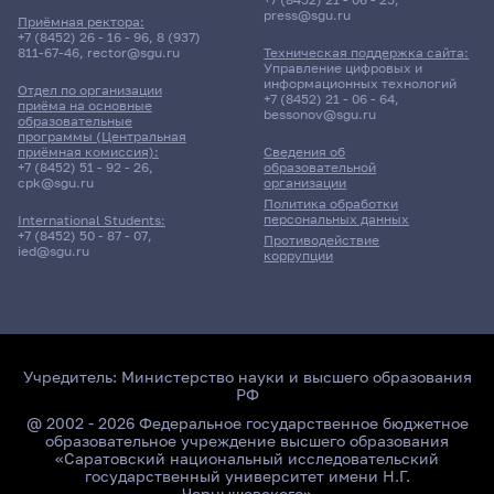
press@sgu.ru
Приёмная ректора:
+7 (8452) 26 - 16 - 96
,
8 (937)
811-67-46
,
rector@sgu.ru
Техническая поддержка сайта:
Управление цифровых и
информационных технологий
Отдел по организации
+7 (8452) 21 - 06 - 64
,
приёма на основные
bessonov@sgu.ru
образовательные
программы (Центральная
приёмная комиссия):
Сведения об
+7 (8452) 51 - 92 - 26
,
образовательной
cpk@sgu.ru
организации
Политика обработки
персональных данных
International Students:
+7 (8452) 50 - 87 - 07
,
Противодействие
ied@sgu.ru
коррупции
Учредитель:
Министерство науки и высшего образования
РФ
@ 2002 - 2026 Федеральное государственное бюджетное
образовательное учреждение высшего образования
«Саратовский национальный исследовательский
государственный университет имени Н.Г.
Чернышевского»