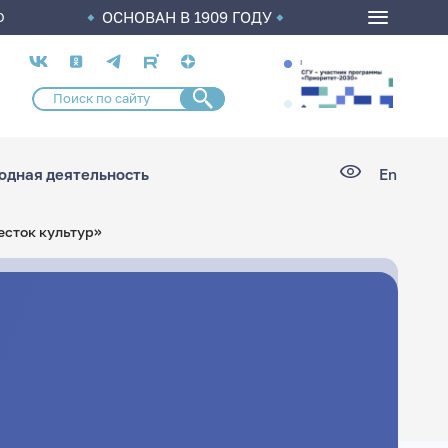
ОСНОВАН В 1909 ГОДУ
О
Социальные
сети
дная деятельность
En
есток культур»