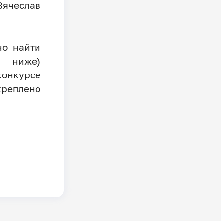
Вячеслав
о найти
 ниже)
онкурсе
креплено