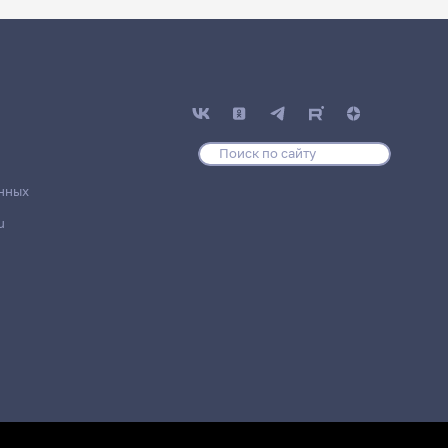
нных
u