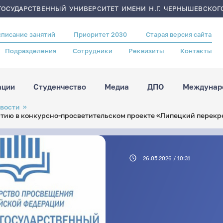
ОСУДАРСТВЕННЫЙ УНИВЕРСИТЕТ ИМЕНИ Н.Г. ЧЕРНЫШЕВСКОГ
списание занятий
Приоритет 2030
Старая версия сайта
Подразделения
Сотрудники
Реквизиты
Контакты
ации
Студенчество
Медиа
ДПО
Междунаро
вости
тию в конкурсно-просветительском проекте «Липецкий перекр
26.05.2026 / 10:31