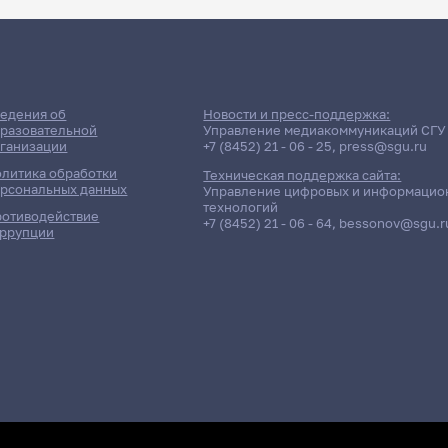
едения об
Новости и пресс-поддержка:
разовательной
Управление медиакоммуникаций СГУ
ганизации
+7 (8452) 21 - 06 - 25
,
press@sgu.ru
литика обработки
Техническая поддержка сайта:
рсональных данных
Управление цифровых и информацио
технологий
отиводействие
+7 (8452) 21 - 06 - 64
,
bessonov@sgu.r
ррупции