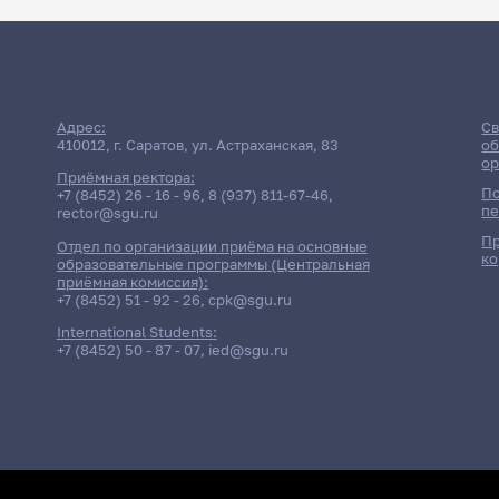
Адрес:
Св
410012, г. Саратов, ул. Астраханская, 83
об
ор
Приёмная ректора:
По
+7 (8452) 26 - 16 - 96
,
8 (937) 811-67-46
,
пе
rector@sgu.ru
Пр
Отдел по организации приёма на основные
ко
образовательные программы (Центральная
приёмная комиссия):
+7 (8452) 51 - 92 - 26
,
cpk@sgu.ru
International Students:
+7 (8452) 50 - 87 - 07
,
ied@sgu.ru