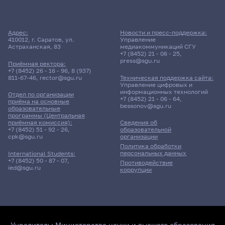
Адрес:
Новости и пресс-поддержка:
410012, г. Саратов, ул.
Управление
Астраханская, 83
медиакоммуникаций СГУ
+7 (8452) 21 - 06 - 25
,
press@sgu.ru
Приёмная ректора:
+7 (8452) 26 - 16 - 96
,
8 (937)
811-67-46
,
rector@sgu.ru
Техническая поддержка сайта:
Управление цифровых и
информационных технологий
Отдел по организации
+7 (8452) 21 - 06 - 64
,
приёма на основные
bessonov@sgu.ru
образовательные
программы (Центральная
приёмная комиссия):
Сведения об
+7 (8452) 51 - 92 - 26
,
образовательной
cpk@sgu.ru
организации
Политика обработки
персональных данных
International Students:
+7 (8452) 50 - 87 - 07
,
Противодействие
ied@sgu.ru
коррупции
Учредитель:
Министерство науки и высшего образования