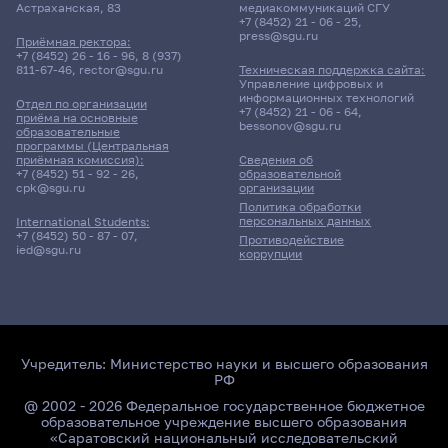
Астраханская, 83
медиакоммуникаций СГУ
+7 (8452) 21 - 06 - 25
,
press@sgu.ru
Приёмная ректора:
+7 (8452) 26 - 16 - 96
,
8 (937)
811-67-46
,
rector@sgu.ru
Техническая поддержка сайта:
Управление цифровых и
информационных технологий
Отдел по организации
+7 (8452) 21 - 06 - 64
,
приёма на основные
bessonov@sgu.ru
образовательные
программы (Центральная
приёмная комиссия):
Сведения об
+7 (8452) 51 - 92 - 26
,
образовательной
cpk@sgu.ru
организации
Политика обработки
персональных данных
International Students:
+7 (8452) 50 - 87 - 07
,
Противодействие
ied@sgu.ru
коррупции
Учредитель:
Министерство науки и высшего образования
РФ
@ 2002 - 2026 Федеральное государственное бюджетное
образовательное учреждение высшего образования
«Саратовский национальный исследовательский