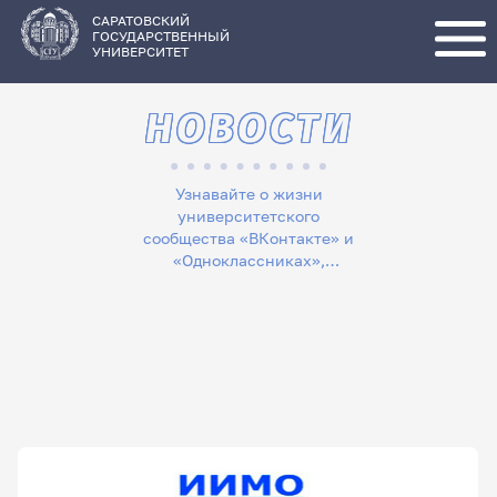
Перейти
к
основному
САРАТОВСКИЙ
содержанию
ГОСУДАРСТВЕННЫЙ
УНИВЕРСИТЕТ
НОВОСТИ
Узнавайте о жизни
университетского
сообщества «ВКонтакте» и
«Одноклассниках»,
следите за новостями в
«Телеграме», читайте
лонгриды в «Дзене»,
смотрите сюжеты на
«Rutube»