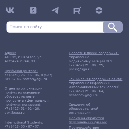
Адрес:
Новости и пресс-поддержка:
410012, г. Саратов, ул.
Управление
Астраханская, 83
медиакоммуникаций СГУ
+7 (8452) 21 - 06 - 25
,
press@sgu.ru
Приёмная ректора:
+7 (8452) 26 - 16 - 96
,
8 (937)
811-67-46
,
rector@sgu.ru
Техническая поддержка сайта:
Управление цифровых и
информационных технологий
Отдел по организации
+7 (8452) 21 - 06 - 64
,
приёма на основные
bessonov@sgu.ru
образовательные
программы (Центральная
приёмная комиссия):
Сведения об
+7 (8452) 51 - 92 - 26
,
образовательной
cpk@sgu.ru
организации
Политика обработки
персональных данных
International Students:
+7 (8452) 50 - 87 - 07
,
Противодействие