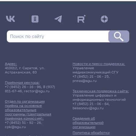
Адрес:
Новости и пресс-поддержка:
410012, г. Саратов, ул.
Управление
Астраханская, 83
медиакоммуникаций СГУ
+7 (8452) 21 - 06 - 25
,
press@sgu.ru
Приёмная ректора:
+7 (8452) 26 - 16 - 96
,
8 (937)
811-67-46
,
rector@sgu.ru
Техническая поддержка сайта:
Управление цифровых и
информационных технологий
Отдел по организации
+7 (8452) 21 - 06 - 64
,
приёма на основные
bessonov@sgu.ru
образовательные
программы (Центральная
приёмная комиссия):
Сведения об
+7 (8452) 51 - 92 - 26
,
образовательной
cpk@sgu.ru
организации
Политика обработки