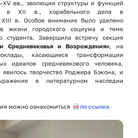
I–XV вв., эволюции структуры и функций
га в XII в., корабельного дела в
XIII в. Особое внимание было уделено
 в жизни городского социума и теме
о студента. Завершила встречу секция
хи Средневековья и Возрождения»
, на
оклады, касающиеся трансформации
ых идеалов средневекового человека,
 явилось творчество Роджера Бэкона, и
ыражение в литературном наследии
тия можно ознакомиться
по ссылке
.