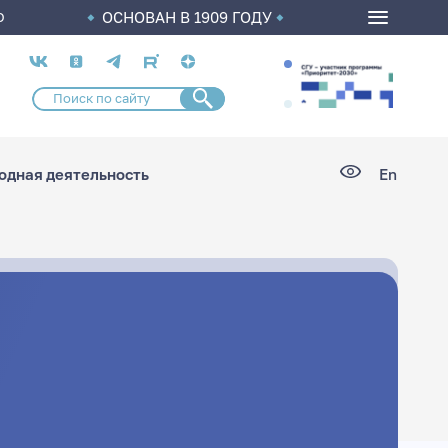
ОСНОВАН В 1909 ГОДУ
О
Социальные
сети
дная деятельность
En