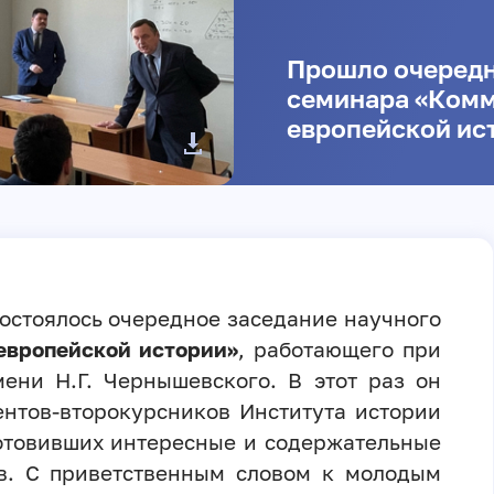
Прошло очередн
семинара «Комм
европейской ис
состоялось очередное заседание научного
европейской истории»
, работающего при
ени Н.Г. Чернышевского. В этот раз он
ентов-второкурсников Института истории
отовивших интересные и содержательные
в. С приветственным словом к молодым