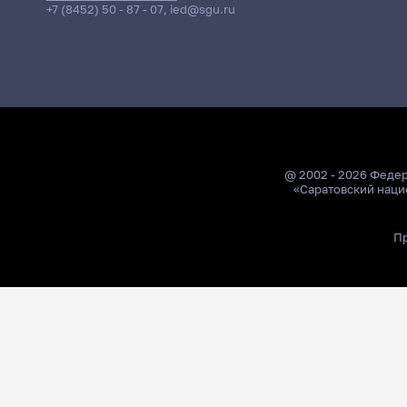
+7 (8452) 50 - 87 - 07
,
ied@sgu.ru
@ 2002 - 2026 Феде
«Саратовский наци
Пр