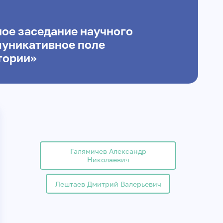
ое заседание научного
уникативное поле
тории»
Галямичев Александр
Николаевич
Лештаев Дмитрий Валерьевич