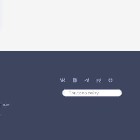
нных
u