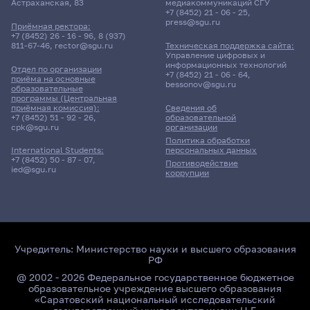
Астраханская, 83
медиакоммуникаций СГУ
+7 (8452) 21 - 06 - 25
,
press@sgu.ru
Приёмная ректора:
+7 (8452) 26 - 16 - 96
,
8 (937)
811-67-46
,
rector@sgu.ru
Техническая поддержка сайта:
Управление цифровых и
информационных технологий
Отдел по организации
+7 (8452) 21 - 06 - 64
,
приёма на основные
bessonov@sgu.ru
образовательные
программы (Центральная
приёмная комиссия):
Сведения об
+7 (8452) 51 - 92 - 26
,
образовательной
cpk@sgu.ru
организации
Политика обработки
персональных данных
International Students:
+7 (8452) 50 - 87 - 07
,
Противодействие
ied@sgu.ru
коррупции
Учредитель:
Министерство науки и высшего образования
РФ
@ 2002 - 2026 Федеральное государственное бюджетное
образовательное учреждение высшего образования
«Саратовский национальный исследовательский