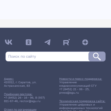
Адрес:
Новости и пресс-поддержка:
410012, г. Саратов, ул.
Управление
Астраханская, 83
медиакоммуникаций СГУ
+7 (8452) 21 - 06 - 25
,
press@sgu.ru
Приёмная ректора:
+7 (8452) 26 - 16 - 96
,
8 (937)
811-67-46
,
rector@sgu.ru
Техническая поддержка сайта:
Управление цифровых и
информационных технологий
Отдел по организации