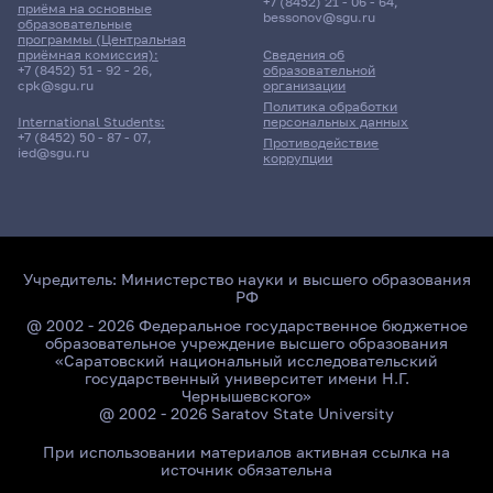
+7 (8452) 21 - 06 - 64
,
приёма на основные
bessonov@sgu.ru
образовательные
программы (Центральная
приёмная комиссия):
Сведения об
+7 (8452) 51 - 92 - 26
,
образовательной
cpk@sgu.ru
организации
Политика обработки
персональных данных
International Students:
+7 (8452) 50 - 87 - 07
,
Противодействие
ied@sgu.ru
коррупции
Учредитель:
Министерство науки и высшего образования
РФ
@ 2002 - 2026 Федеральное государственное бюджетное
образовательное учреждение высшего образования
«Саратовский национальный исследовательский
государственный университет имени Н.Г.
Чернышевского»
@ 2002 - 2026 Saratov State University
При использовании материалов активная ссылка на
источник обязательна