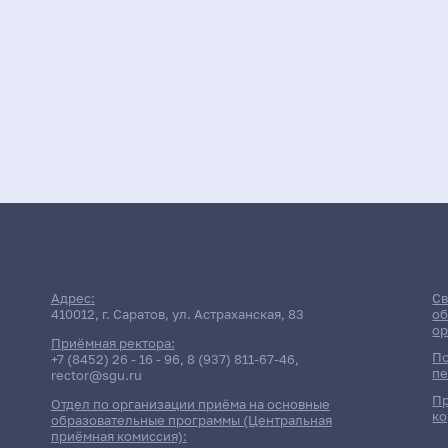
Адрес:
Св
410012, г. Саратов, ул. Астраханская, 83
об
ор
Приёмная ректора:
По
+7 (8452) 26 - 16 - 96
,
8 (937) 811-67-46
,
пе
rector@sgu.ru
Пр
Отдел по организации приёма на основные
ко
образовательные программы (Центральная
приёмная комиссия):