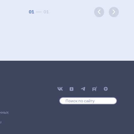
01
01
нных
u