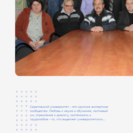
Саратовский университет – это крупное экспертное
сообщество. Любовь к науке и обучению, пытливый
ум, стремление к диалогу, системность и
трудолюбие – то, что выделяет университетских
людей