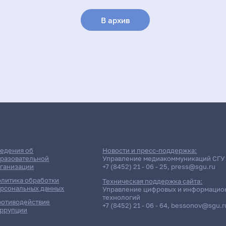
В архив
едения об
Новости и пресс-поддержка:
разовательной
Управление медиакоммуникаций СГУ
ганизации
+7 (8452) 21 - 06 - 25
,
press@sgu.ru
литика обработки
Техническая поддержка сайта:
рсональных данных
Управление цифровых и информацио
технологий
отиводействие
+7 (8452) 21 - 06 - 64
,
bessonov@sgu.r
ррупции