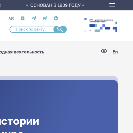
ОСНОВАН В 1909 ГОДУ
О
Социальные
сети
дная деятельность
En
истории