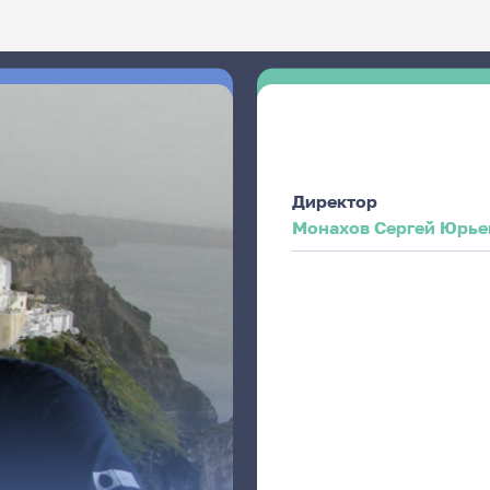
Директор
Монахов Сергей Юрье