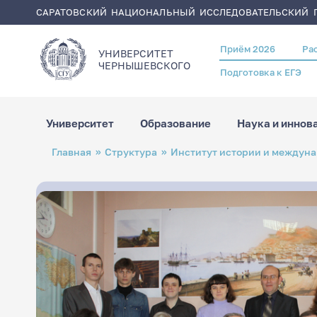
САРАТОВСКИЙ НАЦИОНАЛЬНЫЙ ИССЛЕДОВАТЕЛЬСКИЙ Г
Приём 2026
Ра
Header
УНИВЕРСИТЕТ
menu
ЧЕРНЫШЕВСКОГO
Подготовка к ЕГЭ
Университет
Образование
Наука и иннов
Перейти
Строка
Главная
Структура
Институт истории и междун
к
навигации
основному
содержанию