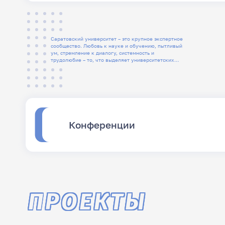
Саратовский университет – это крупное экспертное
сообщество. Любовь к науке и обучению, пытливый
ум, стремление к диалогу, системность и
трудолюбие – то, что выделяет университетских
людей
Конференции
ПРОЕКТЫ