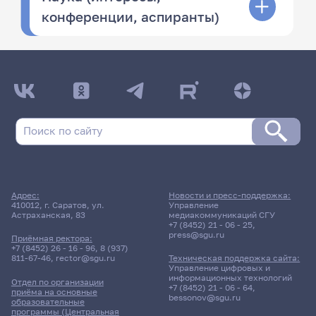
конференции, аспиранты)
Адрес:
Новости и пресс-поддержка:
410012, г. Саратов, ул.
Управление
Астраханская, 83
медиакоммуникаций СГУ
+7 (8452) 21 - 06 - 25
,
press@sgu.ru
Приёмная ректора:
+7 (8452) 26 - 16 - 96
,
8 (937)
811-67-46
,
rector@sgu.ru
Техническая поддержка сайта:
Управление цифровых и
информационных технологий
Отдел по организации
+7 (8452) 21 - 06 - 64
,
приёма на основные
bessonov@sgu.ru
образовательные
программы (Центральная