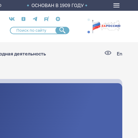
ОСНОВАН В 1909 ГОДУ
О
Социальные
сети
дная деятельность
En