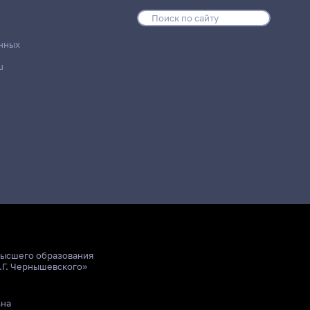
нных
u
высшего образования
.Г. Чернышевского»
ьна