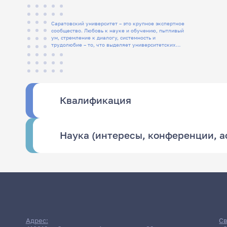
Саратовский университет – это крупное экспертное
сообщество. Любовь к науке и обучению, пытливый
ум, стремление к диалогу, системность и
трудолюбие – то, что выделяет университетских
людей
Квалификация
Наука (интересы, конференции, 
Адрес:
Св