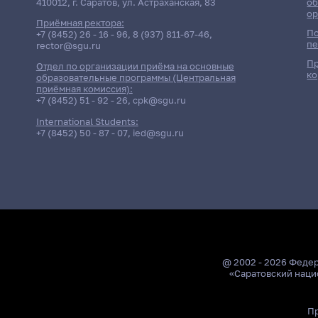
410012, г. Саратов, ул. Астраханская, 83
об
ор
Приёмная ректора:
По
+7 (8452) 26 - 16 - 96
,
8 (937) 811-67-46
,
пе
rector@sgu.ru
Пр
Отдел по организации приёма на основные
ко
образовательные программы (Центральная
приёмная комиссия):
+7 (8452) 51 - 92 - 26
,
cpk@sgu.ru
International Students:
+7 (8452) 50 - 87 - 07
,
ied@sgu.ru
@ 2002 - 2026 Феде
«Саратовский наци
Пр