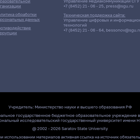
разовательной
Управление медиакоммуникаций СГУ
ганизации
+7 (8452) 21 - 06 - 25
,
press@sgu.ru
литика обработки
Техническая поддержка сайта:
рсональных данных
Управление цифровых и информацио
технологий
отиводействие
+7 (8452) 21 - 06 - 64
,
bessonov@sgu.r
ррупции
Учредитель:
Министерство науки и высшего образования РФ
ральное государственное бюджетное образовательное учреждение 
ональный исследовательский государственный университет имени Н
@ 2002 - 2026 Saratov State University
и использовании материалов активная ссылка на источник обязател