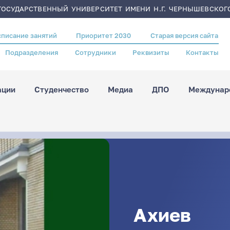
ОСУДАРСТВЕННЫЙ УНИВЕРСИТЕТ ИМЕНИ Н.Г. ЧЕРНЫШЕВСКОГ
списание занятий
Приоритет 2030
Старая версия сайта
Подразделения
Сотрудники
Реквизиты
Контакты
ации
Студенчество
Медиа
ДПО
Междунаро
Ахиев