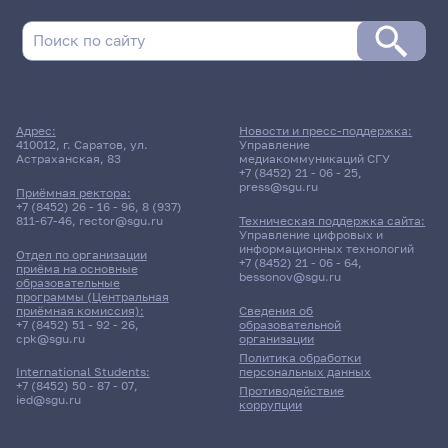
Адрес:
Новости и пресс-поддержка:
410012, г. Саратов, ул.
Управление
Астраханская, 83
медиакоммуникаций СГУ
+7 (8452) 21 - 06 - 25
,
press@sgu.ru
Приёмная ректора:
+7 (8452) 26 - 16 - 96
,
8 (937)
811-67-46
,
rector@sgu.ru
Техническая поддержка сайта:
Управление цифровых и
информационных технологий
Отдел по организации
+7 (8452) 21 - 06 - 64
,
приёма на основные
bessonov@sgu.ru
образовательные
программы (Центральная
приёмная комиссия):
Сведения об
+7 (8452) 51 - 92 - 26
,
образовательной
cpk@sgu.ru
организации
Политика обработки
персональных данных
International Students:
+7 (8452) 50 - 87 - 07
,
Противодействие
ied@sgu.ru
коррупции