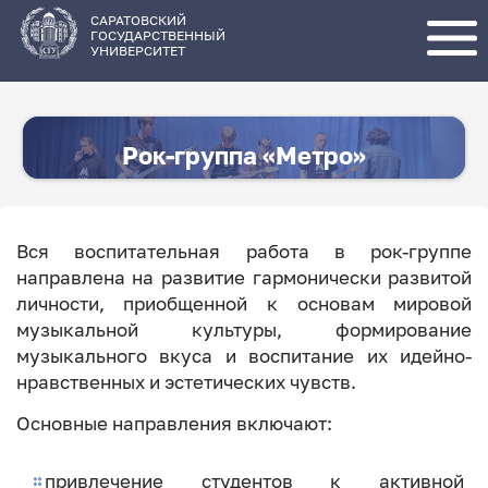
Перейти
к
основному
САРАТОВСКИЙ
содержанию
ГОСУДАРСТВЕННЫЙ
УНИВЕРСИТЕТ
Рок-группа «Метро»
Вся воспитательная работа в рок-группе
направлена на развитие гармонически развитой
личности, приобщенной к основам мировой
музыкальной культуры, формирование
музыкального вкуса и воспитание их идейно-
нравственных и эстетических чувств.
Основные направления включают:
привлечение студентов к активной