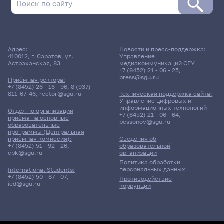
Адрес:
Новости и пресс-поддержка:
410012, г. Саратов, ул.
Управление
Астраханская, 83
медиакоммуникаций СГУ
+7 (8452) 21 - 06 - 25
,
press@sgu.ru
Приёмная ректора:
+7 (8452) 26 - 16 - 96
,
8 (937)
811-67-46
,
rector@sgu.ru
Техническая поддержка сайта:
Управление цифровых и
информационных технологий
Отдел по организации
+7 (8452) 21 - 06 - 64
,
приёма на основные
bessonov@sgu.ru
образовательные
программы (Центральная
приёмная комиссия):
Сведения об
+7 (8452) 51 - 92 - 26
,
образовательной
cpk@sgu.ru
организации
Политика обработки
персональных данных
International Students:
+7 (8452) 50 - 87 - 07
,
Противодействие
ied@sgu.ru
коррупции