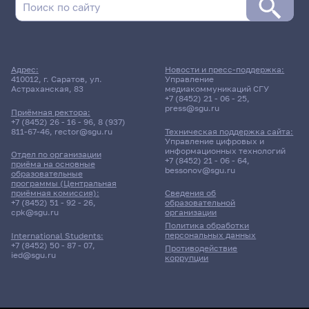
Адрес:
Новости и пресс-поддержка:
410012, г. Саратов, ул.
Управление
Астраханская, 83
медиакоммуникаций СГУ
+7 (8452) 21 - 06 - 25
,
press@sgu.ru
Приёмная ректора:
+7 (8452) 26 - 16 - 96
,
8 (937)
811-67-46
,
rector@sgu.ru
Техническая поддержка сайта:
Управление цифровых и
информационных технологий
Отдел по организации
+7 (8452) 21 - 06 - 64
,
приёма на основные
bessonov@sgu.ru
образовательные
программы (Центральная
приёмная комиссия):
Сведения об
+7 (8452) 51 - 92 - 26
,
образовательной
cpk@sgu.ru
организации
Политика обработки
персональных данных
International Students:
+7 (8452) 50 - 87 - 07
,
Противодействие
ied@sgu.ru
коррупции