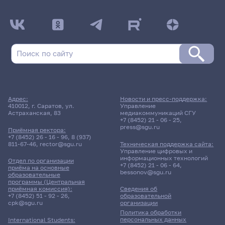
Адрес:
Новости и пресс-поддержка:
410012, г. Саратов, ул.
Управление
Астраханская, 83
медиакоммуникаций СГУ
+7 (8452) 21 - 06 - 25
,
press@sgu.ru
Приёмная ректора:
+7 (8452) 26 - 16 - 96
,
8 (937)
811-67-46
,
rector@sgu.ru
Техническая поддержка сайта:
Управление цифровых и
информационных технологий
Отдел по организации
+7 (8452) 21 - 06 - 64
,
приёма на основные
bessonov@sgu.ru
образовательные
программы (Центральная
приёмная комиссия):
Сведения об
+7 (8452) 51 - 92 - 26
,
образовательной
cpk@sgu.ru
организации
Политика обработки
персональных данных
International Students: