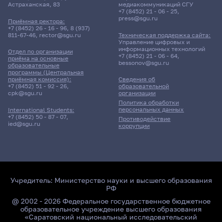
Астраханская, 83
медиакоммуникаций СГУ
+7 (8452) 21 - 06 - 25
,
press@sgu.ru
Приёмная ректора:
+7 (8452) 26 - 16 - 96
,
8 (937)
811-67-46
,
rector@sgu.ru
Техническая поддержка сайта:
Управление цифровых и
информационных технологий
Отдел по организации
+7 (8452) 21 - 06 - 64
,
приёма на основные
bessonov@sgu.ru
образовательные
программы (Центральная
приёмная комиссия):
Сведения об
+7 (8452) 51 - 92 - 26
,
образовательной
cpk@sgu.ru
организации
Политика обработки
персональных данных
International Students:
+7 (8452) 50 - 87 - 07
,
Противодействие
ied@sgu.ru
коррупции
Учредитель:
Министерство науки и высшего образования
РФ
@ 2002 - 2026 Федеральное государственное бюджетное
образовательное учреждение высшего образования
«Саратовский национальный исследовательский