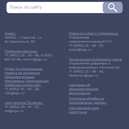
Адрес:
Новости и пресс-поддержка:
410012, г. Саратов, ул.
Управление
Астраханская, 83
медиакоммуникаций СГУ
+7 (8452) 21 - 06 - 25
,
press@sgu.ru
Приёмная ректора:
+7 (8452) 26 - 16 - 96
,
8 (937)
811-67-46
,
rector@sgu.ru
Техническая поддержка сайта:
Управление цифровых и
информационных технологий
Отдел по организации
+7 (8452) 21 - 06 - 64
,
приёма на основные
bessonov@sgu.ru
образовательные
программы (Центральная
приёмная комиссия):
Сведения об
+7 (8452) 51 - 92 - 26
,
образовательной
cpk@sgu.ru
организации
Политика обработки
персональных данных
International Students:
+7 (8452) 50 - 87 - 07
,
Противодействие
ied@sgu.ru
коррупции