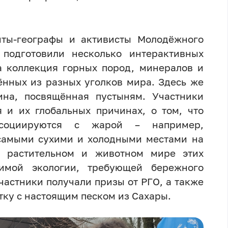
нты-географы и активисты Молодёжного
 подготовили несколько интерактивных
а коллекция горных пород, минералов и
ённых из разных уголков мира. Здесь же
ина, посвящённая пустыням. Участники
 и их глобальных причинах, о том, что
социируются с жарой – например,
 самыми сухими и холодными местами на
о растительном и животном мире этих
вимой экологии, требующей бережного
частники получали призы от РГО, а также
тку с настоящим песком из Сахары.