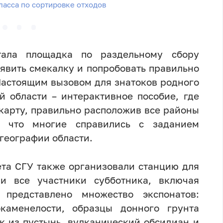
асса по сортировке отходов
тала площадка по раздельному сбору
явить смекалку и попробовать правильно
Настоящим вызовом для знатоков родного
й области – интерактивное пособие, где
карту, правильно расположив все районы
т, что многие справились с заданием
географии области.
ета СГУ также организовали станцию для
ли все участники субботника, включая
 представлено множество экспонатов:
каменелости, образцы донного грунта
к из пустынь, вулканический обсидиан и