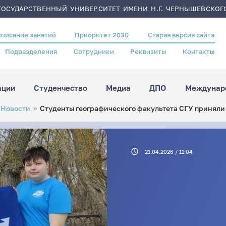
ОСУДАРСТВЕННЫЙ УНИВЕРСИТЕТ ИМЕНИ Н.Г. ЧЕРНЫШЕВСКОГ
списание занятий
Приоритет 2030
Старая версия сайта
Подразделения
Сотрудники
Реквизиты
Контакты
ации
Студенчество
Медиа
ДПО
Междунаро
Новости
Студенты географического факультета СГУ приняли 
21.04.2026 / 11:04