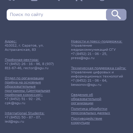
Адрес:
Новости и пресс-поддержка:
410012, г. Саратов, ул.
Управление
Астраханская, 83
медиакоммуникаций СГУ
+7 (8452) 21 - 06 - 25
,
press@sgu.ru
Приёмная ректора:
+7 (8452) 26 - 16 - 96
,
8 (937)
811-67-46
,
rector@sgu.ru
Техническая поддержка сайта:
Управление цифровых и
информационных технологий
Отдел по организации
+7 (8452) 21 - 06 - 64
,
приёма на основные
bessonov@sgu.ru
образовательные
программы (Центральная
приёмная комиссия):
Сведения об
+7 (8452) 51 - 92 - 26
,
образовательной
cpk@sgu.ru
организации
Политика обработки
персональных данных
International Students:
+7 (8452) 50 - 87 - 07
,
Противодействие
ied@sgu.ru
коррупции