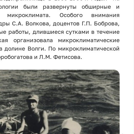
тологии были развернуты обширные и
о микроклимата. Особого внимания
ы С.А. Волкова, доцентов Г.П. Боброва,
ые работы, длившиеся сутками в течение
кая организовала микроклиматические
в долине Волги. По микроклиматической
робогатова и Л.М. Фетисова.