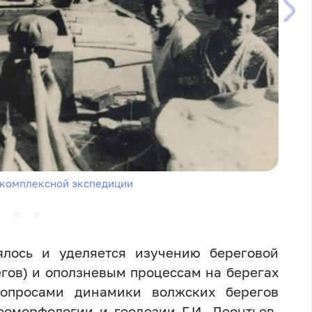
 комплексной экспедиции
ялось и уделяется изучению береговой
гов) и оползневым процессам на берегах
Вопросами динамики волжских берегов
оморфологии и геодезии Г.И. Леонтьев,