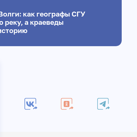
Волги: как географы СГУ
 реку, а краеведы
историю