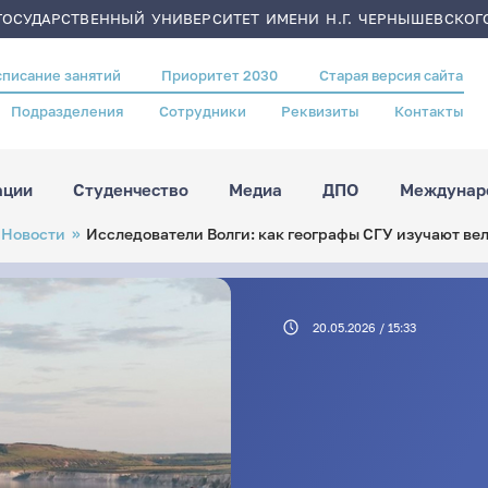
ОСУДАРСТВЕННЫЙ УНИВЕРСИТЕТ ИМЕНИ Н.Г. ЧЕРНЫШЕВСКОГ
списание занятий
Приоритет 2030
Старая версия сайта
Подразделения
Сотрудники
Реквизиты
Контакты
ации
Студенчество
Медиа
ДПО
Междунаро
Новости
Исследователи Волги: как географы СГУ изучают ве
20.05.2026 / 15:33