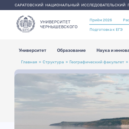
САРАТОВСКИЙ НАЦИОНАЛЬНЫЙ ИССЛЕДОВАТЕЛЬСКИЙ Г
Приём 2026
Ра
Header
УНИВЕРСИТЕТ
menu
ЧЕРНЫШЕВСКОГO
Подготовка к ЕГЭ
Университет
Образование
Наука и иннов
Перейти
Строка
Главная
Структура
Географический факультет
к
навигации
основному
содержанию