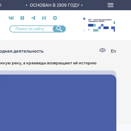
ОСНОВАН В 1909 ГОДУ
О
Социальные
сети
дная деятельность
En
ликую реку, а краеведы возвращают её историю