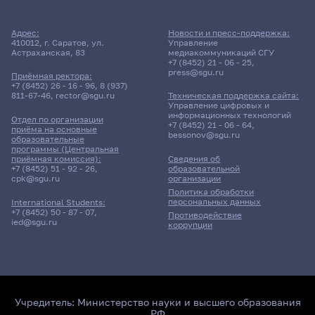
Адрес:
Новости и пресс-поддержка:
410012, г. Саратов, ул.
Управление
Астраханская, 83
медиакоммуникаций СГУ
+7 (8452) 21 - 06 - 25
,
press@sgu.ru
Приёмная ректора:
+7 (8452) 26 - 16 - 96
,
8 (937)
811-67-46
,
rector@sgu.ru
Техническая поддержка сайта:
Управление цифровых и
информационных технологий
Отдел по организации
+7 (8452) 21 - 06 - 64
,
приёма на основные
bessonov@sgu.ru
образовательные
программы (Центральная
приёмная комиссия):
Сведения об
+7 (8452) 51 - 92 - 26
,
образовательной
cpk@sgu.ru
организации
Политика обработки
персональных данных
International Students:
+7 (8452) 50 - 87 - 07
,
Противодействие
ied@sgu.ru
коррупции
Учредитель:
Министерство науки и высшего образования
РФ