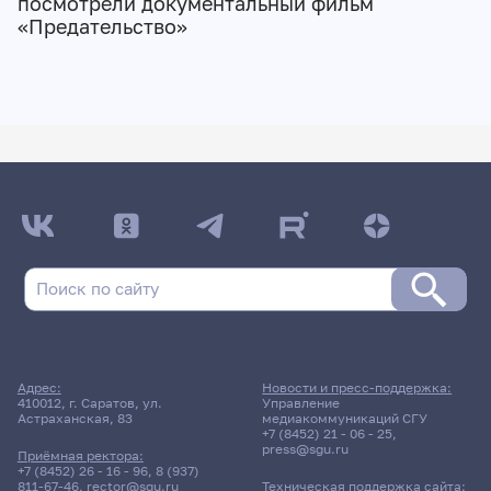
посмотрели документальный фильм
«Предательство»
Адрес:
Новости и пресс-поддержка:
410012, г. Саратов, ул.
Управление
Астраханская, 83
медиакоммуникаций СГУ
+7 (8452) 21 - 06 - 25
,
press@sgu.ru
Приёмная ректора:
+7 (8452) 26 - 16 - 96
,
8 (937)
811-67-46
,
rector@sgu.ru
Техническая поддержка сайта: