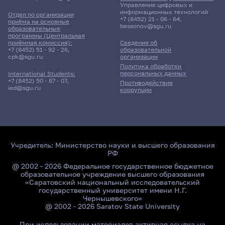
Управление цифровых и
информационных технологий
Отдел по организации
+7 (8452) 21 - 06 - 64
,
приёма на основные
bessonov@sgu.ru
образовательные
программы (Центральная
приёмная комиссия):
Сведения об
+7 (8452) 51 - 92 - 26
,
образовательной
cpk@sgu.ru
организации
Политика обработки
персональных данных
International Students:
+7 (8452) 50 - 87 - 07
,
Противодействие
ied@sgu.ru
коррупции
Учредитель:
Министерство науки и высшего образования
РФ
@ 2002 - 2026 Федеральное государственное бюджетное
образовательное учреждение высшего образования
«Саратовский национальный исследовательский
государственный университет имени Н.Г.
Чернышевского»
@ 2002 - 2026 Saratov State University
При использовании материалов активная ссылка на