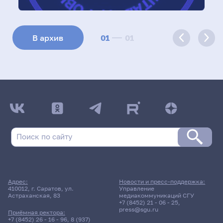
01
01
В архив
Адрес:
Новости и пресс-поддержка:
410012, г. Саратов, ул.
Управление
Астраханская, 83
медиакоммуникаций СГУ
+7 (8452) 21 - 06 - 25
,
press@sgu.ru
Приёмная ректора:
+7 (8452) 26 - 16 - 96
,
8 (937)