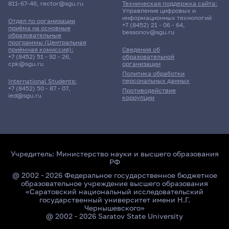
811-67-46
,
rector@sgu.ru
Техническая поддержка сайта:
Управление цифровых и
информационных технологий
Отдел по организации
+7 (8452) 21 - 06 - 64
,
приёма на основные
bessonov@sgu.ru
образовательные
программы (Центральная
приёмная комиссия):
Сведения об
+7 (8452) 51 - 92 - 26
,
образовательной
cpk@sgu.ru
организации
Политика обработки
персональных данных
International Students:
+7 (8452) 50 - 87 - 07
,
Противодействие
ied@sgu.ru
коррупции
Учредитель:
Министерство науки и высшего образования
РФ
@ 2002 - 2026 Федеральное государственное бюджетное
образовательное учреждение высшего образования
«Саратовский национальный исследовательский
государственный университет имени Н.Г.
Чернышевского»
@ 2002 - 2026 Saratov State University