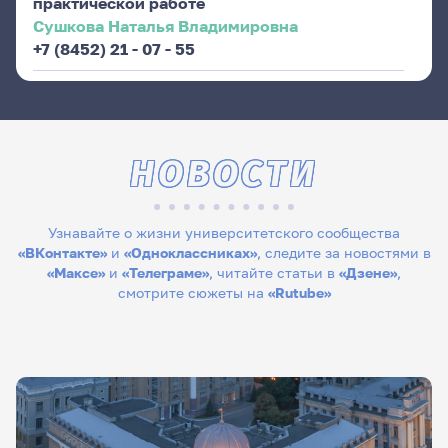
практической работе
Сушкова Наталья Владимировна
+7 (8452) 21 - 07 - 55
НОВОСТИ
Узнавайте о жизни университетского сообщества
«ВКонтакте»
и
«Одноклассниках»
, следите за новостями в
«Максе»
и
«Телеграме»
, читайте статьи в
«Дзене»
,
смотрите сюжеты на
«Rutube»