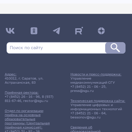
Адрес:
Новости и пресс-поддержка:
410012, г. Саратов, ул.
Управление
Астраханская, 83
медиакоммуникаций СГУ
+7 (8452) 21 - 06 - 25
,
press@sgu.ru
Приёмная ректора:
+7 (8452) 26 - 16 - 96
,
8 (937)
811-67-46
,
rector@sgu.ru
Техническая поддержка сайта:
Управление цифровых и
информационных технологий
Отдел по организации
+7 (8452) 21 - 06 - 64
,
приёма на основные
bessonov@sgu.ru
образовательные
программы (Центральная
приёмная комиссия):
Сведения об
+7 (8452) 51 - 92 - 26
,
образовательной