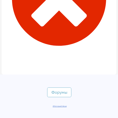
Форумы
#МолодыеУчёные