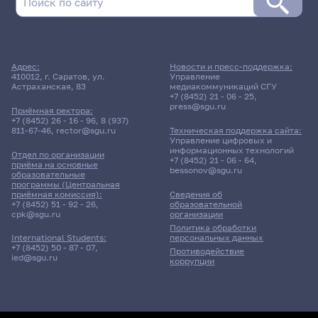
Адрес:
Новости и пресс-поддержка:
410012, г. Саратов, ул.
Управление
Астраханская, 83
медиакоммуникаций СГУ
+7 (8452) 21 - 06 - 25
,
press@sgu.ru
Приёмная ректора:
+7 (8452) 26 - 16 - 96
,
8 (937)
811-67-46
,
rector@sgu.ru
Техническая поддержка сайта:
Управление цифровых и
информационных технологий
Отдел по организации
+7 (8452) 21 - 06 - 64
,
приёма на основные
bessonov@sgu.ru
образовательные
программы (Центральная
приёмная комиссия):
Сведения об
+7 (8452) 51 - 92 - 26
,
образовательной
cpk@sgu.ru
организации
Политика обработки
персональных данных
International Students:
+7 (8452) 50 - 87 - 07
,
Противодействие
ied@sgu.ru
коррупции