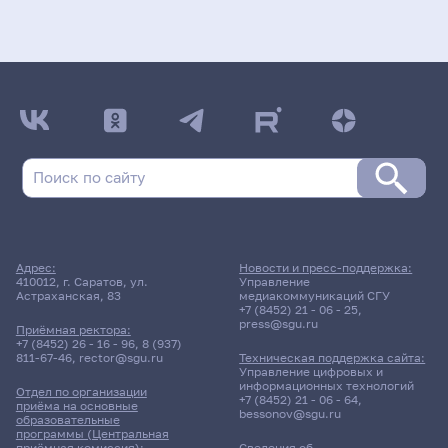
Адрес:
Новости и пресс-поддержка:
410012, г. Саратов, ул.
Управление
Астраханская, 83
медиакоммуникаций СГУ
+7 (8452) 21 - 06 - 25
,
press@sgu.ru
Приёмная ректора:
+7 (8452) 26 - 16 - 96
,
8 (937)
811-67-46
,
rector@sgu.ru
Техническая поддержка сайта:
Управление цифровых и
информационных технологий
Отдел по организации
+7 (8452) 21 - 06 - 64
,
приёма на основные
bessonov@sgu.ru
образовательные
программы (Центральная
приёмная комиссия):
Сведения об