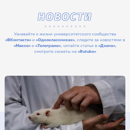
НОВОСТИ
Узнавайте о жизни университетского сообщества
«ВКонтакте»
и
«Одноклассниках»
, следите за новостями в
«Максе»
и
«Телеграме»
, читайте статьи в
«Дзене»
,
смотрите сюжеты на
«Rutube»