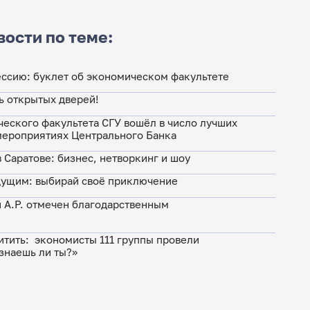
вости по теме:
ессию: буклет об экономическом факультете
ь открытых дверей!
ческого факультета СГУ вошёл в число лучших
 мероприятиях Центрального Банка
в Саратове: бизнес, нетворкинг и шоу
дущим: выбирай своё приключение
 А.Р. отмечен благодарственным
я
итить: экономисты 111 группы провели
наешь ли ты?»