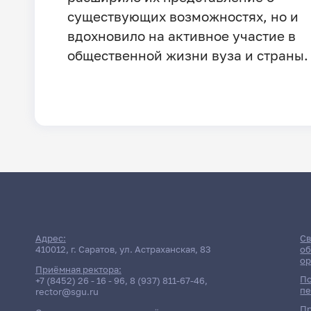
существующих возможностях, но и
вдохновило на активное участие в
общественной жизни вуза и страны.
Адрес:
Св
410012, г. Саратов, ул. Астраханская, 83
об
ор
Приёмная ректора:
По
+7 (8452) 26 - 16 - 96
,
8 (937) 811-67-46
,
пе
rector@sgu.ru
Пр