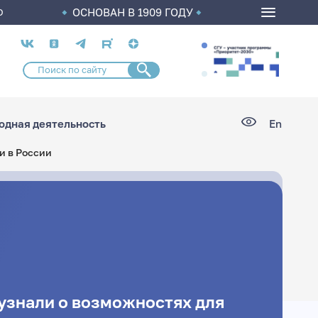
ОСНОВАН В 1909 ГОДУ
О
Социальные
сети
дная деятельность
En
и в России
узнали о возможностях для