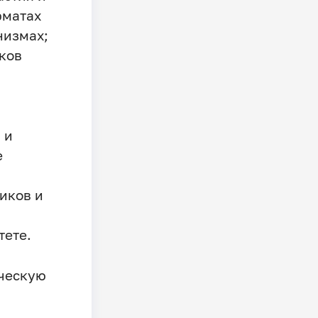
рматах
низмах;
ков
 и
е
иков и
тете.
ическую