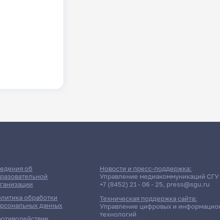
едения об
Новости и пресс-поддержка:
разовательной
Управление медиакоммуникаций СГУ
ганизации
+7 (8452) 21 - 06 - 25
,
press@sgu.ru
литика обработки
Техническая поддержка сайта:
рсональных данных
Управление цифровых и информацио
технологий
отиводействие