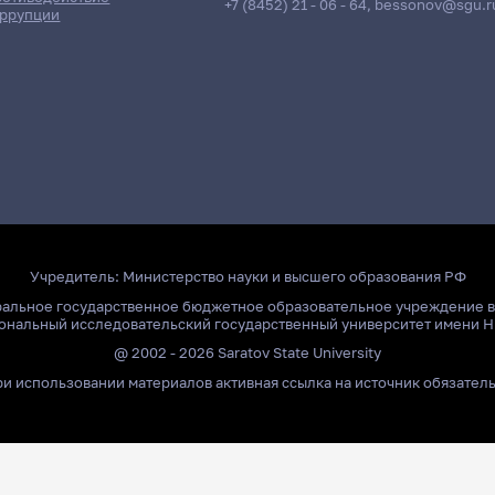
+7 (8452) 21 - 06 - 64
,
bessonov@sgu.r
ррупции
Учредитель:
Министерство науки и высшего образования РФ
ральное государственное бюджетное образовательное учреждение 
ональный исследовательский государственный университет имени Н
@ 2002 - 2026 Saratov State University
и использовании материалов активная ссылка на источник обязател