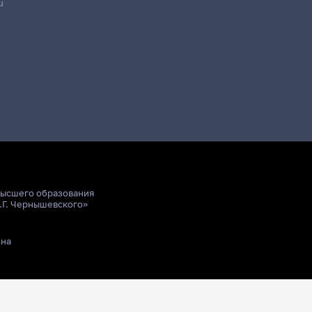
u
высшего образования
.Г. Чернышевского»
ьна