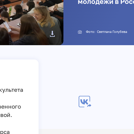
молодежи в Рос
Фото:
Светлана Голубева
культета
венного
вой.
урса