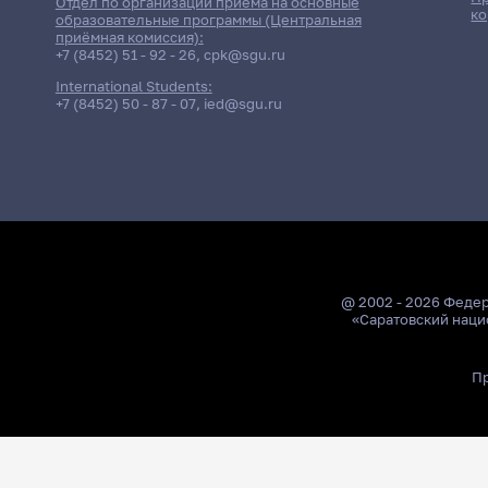
Отдел по организации приёма на основные
ко
образовательные программы (Центральная
приёмная комиссия):
+7 (8452) 51 - 92 - 26
,
cpk@sgu.ru
International Students:
+7 (8452) 50 - 87 - 07
,
ied@sgu.ru
@ 2002 - 2026 Феде
«Саратовский наци
Пр