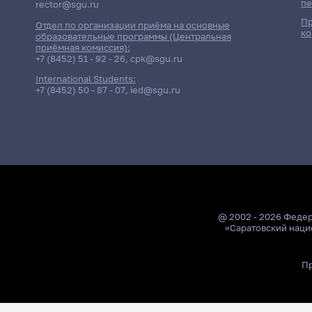
пе
rector@sgu.ru
Пр
Отдел по организации приёма на основные
ко
образовательные программы (Центральная
приёмная комиссия):
+7 (8452) 51 - 92 - 26
,
cpk@sgu.ru
International Students:
+7 (8452) 50 - 87 - 07
,
ied@sgu.ru
@ 2002 - 2026 Феде
«Саратовский наци
Пр