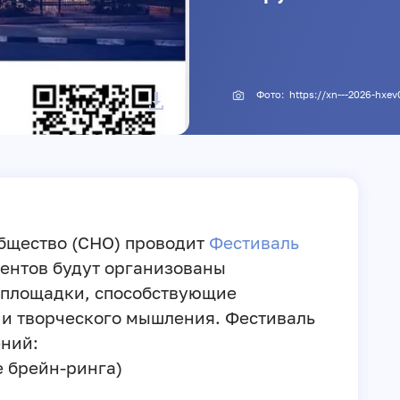
Фото: https://xn---2026-hxe
Общество (СНО) проводит
Фестиваль
дентов будут организованы
 площадки, способствующие
 и творческого мышления. Фестиваль
ений:
те брейн-ринга)