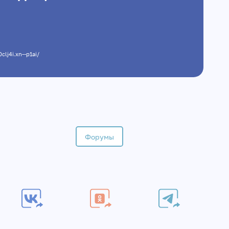
v0clj4i.xn--p1ai/
Форумы