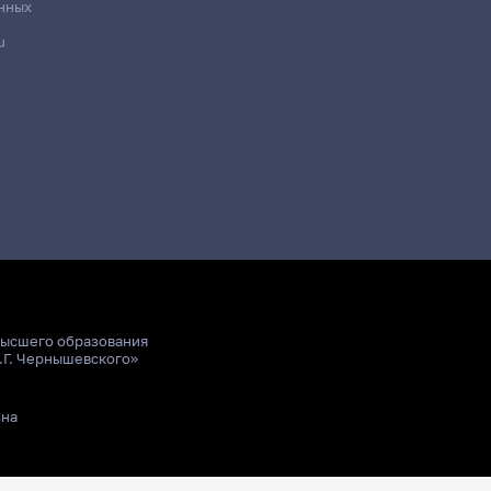
нных
u
высшего образования
.Г. Чернышевского»
ьна