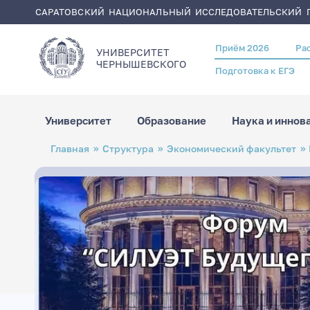
САРАТОВСКИЙ НАЦИОНАЛЬНЫЙ ИССЛЕДОВАТЕЛЬСКИЙ Г
Приём 2026
Ра
Header
УНИВЕРСИТЕТ
menu
ЧЕРНЫШЕВСКОГO
Подготовка к ЕГЭ
Университет
Образование
Наука и иннов
Перейти
Строка
Главная
Структура
Экономический факультет
к
навигации
основному
содержанию