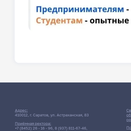
Адрес:
Св
410012, г. Саратов, ул. Астраханская, 83
об
ор
Приёмная ректора:
По
+7 (8452) 26 - 16 - 96
,
8 (937) 811-67-46
,