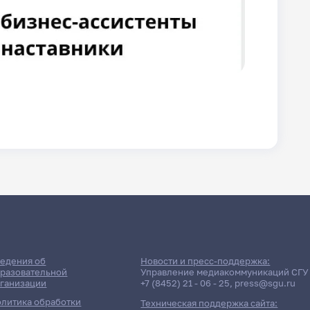
едения об
Новости и пресс-поддержка:
разовательной
Управление медиакоммуникаций СГУ
ганизации
+7 (8452) 21 - 06 - 25
,
press@sgu.ru
литика обработки
Техническая поддержка сайта: