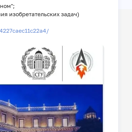
ном";
ния изобретательских задач)
е:
84227caec11c22a4/