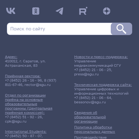
Адрес:
Новости и пресс-поддержка:
410012, г. Саратов, ул.
Управление
Астраханская, 83
медиакоммуникаций СГУ
+7 (8452) 21 - 06 - 25
,
press@sgu.ru
Приёмная ректора:
+7 (8452) 26 - 16 - 96
,
8 (937)
811-67-46
,
rector@sgu.ru
Техническая поддержка сайта:
Управление цифровых и
информационных технологий
Отдел по организации
+7 (8452) 21 - 06 - 64
,
приёма на основные
bessonov@sgu.ru
образовательные
программы (Центральная
приёмная комиссия):
Сведения об
+7 (8452) 51 - 92 - 26
,
образовательной
cpk@sgu.ru
организации
Политика обработки
персональных данных
International Students:
+7 (8452) 50 - 87 - 07
,
Противодействие