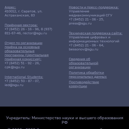
Адрес:
Новости и пресс-поддержка:
410012, г. Саратов, ул.
Управление
Астраханская, 83
медиакоммуникаций СГУ
+7 (8452) 21 - 06 - 25
,
press@sgu.ru
Приёмная ректора:
+7 (8452) 26 - 16 - 96
,
8 (937)
811-67-46
,
rector@sgu.ru
Техническая поддержка сайта:
Управление цифровых и
информационных технологий
Отдел по организации
+7 (8452) 21 - 06 - 64
,
приёма на основные
bessonov@sgu.ru
образовательные
программы (Центральная
приёмная комиссия):
Сведения об
+7 (8452) 51 - 92 - 26
,
образовательной
cpk@sgu.ru
организации
Политика обработки
персональных данных
International Students:
+7 (8452) 50 - 87 - 07
,
Противодействие
ied@sgu.ru
коррупции
Учредитель:
Министерство науки и высшего образования
РФ