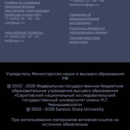
+7 (8452) 21 - 06 - 64
,
приёма на основные
bessonov@sgu.ru
образовательные
программы (Центральная
приёмная комиссия):
Сведения об
+7 (8452) 51 - 92 - 26
,
образовательной
cpk@sgu.ru
организации
Политика обработки
персональных данных
International Students:
+7 (8452) 50 - 87 - 07
,
Противодействие
ied@sgu.ru
коррупции
Учредитель:
Министерство науки и высшего образования
РФ
@ 2002 - 2026 Федеральное государственное бюджетное
образовательное учреждение высшего образования
«Саратовский национальный исследовательский
государственный университет имени Н.Г.
Чернышевского»
@ 2002 - 2026 Saratov State University
При использовании материалов активная ссылка на
источник обязательна