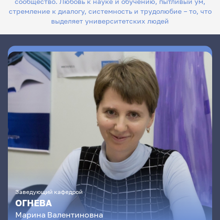
сообщество. Любовь к науке и обучению, пытливый ум,
стремление к диалогу, системность и трудолюбие – то, что
выделяет университетских людей
Заведующий кафедрой
ОГНЕВА
Марина
Валентиновна