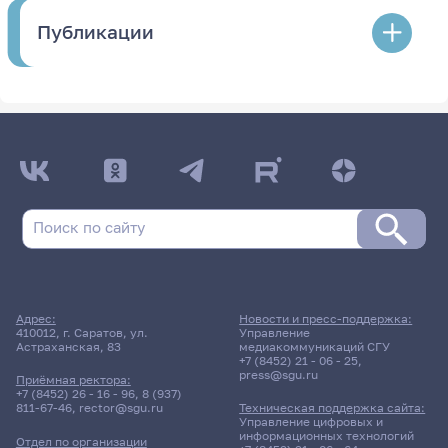
Публикации
Адрес:
Новости и пресс-поддержка:
410012, г. Саратов, ул.
Управление
Астраханская, 83
медиакоммуникаций СГУ
+7 (8452) 21 - 06 - 25
,
press@sgu.ru
Приёмная ректора:
+7 (8452) 26 - 16 - 96
,
8 (937)
811-67-46
,
rector@sgu.ru
Техническая поддержка сайта:
Управление цифровых и
информационных технологий
Отдел по организации