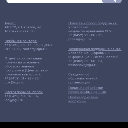
Адрес:
Новости и пресс-поддержка:
410012, г. Саратов, ул.
Управление
Астраханская, 83
медиакоммуникаций СГУ
+7 (8452) 21 - 06 - 25
,
press@sgu.ru
Приёмная ректора:
+7 (8452) 26 - 16 - 96
,
8 (937)
811-67-46
,
rector@sgu.ru
Техническая поддержка сайта:
Управление цифровых и
информационных технологий
Отдел по организации
+7 (8452) 21 - 06 - 64
,
приёма на основные
bessonov@sgu.ru
образовательные
программы (Центральная
приёмная комиссия):
Сведения об
+7 (8452) 51 - 92 - 26
,
образовательной
cpk@sgu.ru
организации
Политика обработки
персональных данных
International Students:
+7 (8452) 50 - 87 - 07
,
Противодействие
ied@sgu.ru
коррупции