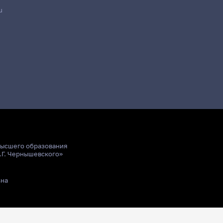
u
высшего образования
.Г. Чернышевского»
ьна