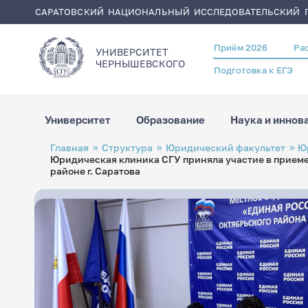
САРАТОВСКИЙ НАЦИОНАЛЬНЫЙ ИССЛЕДОВАТЕЛЬСКИЙ Г
Приём 2026
Ра
Header
УНИВЕРСИТЕТ
menu
ЧЕРНЫШЕВСКОГO
Подготовка к ЕГЭ
Университет
Образование
Наука и иннов
Перейти
Строка
Главная
Структура
Юридический факультет
Ю
к
навигации
Юридическая клиника СГУ приняла участие в приеме
основному
содержанию
районе г. Саратова