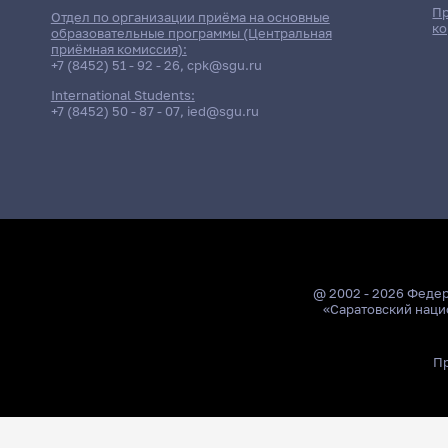
Пр
Отдел по организации приёма на основные
ко
образовательные программы (Центральная
приёмная комиссия):
+7 (8452) 51 - 92 - 26
,
cpk@sgu.ru
International Students:
+7 (8452) 50 - 87 - 07
,
ied@sgu.ru
@ 2002 - 2026 Феде
«Саратовский наци
Пр