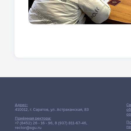
Адрес:
Св
410012, г. Саратов, ул. Астраханская, 83
об
ор
Приёмная ректора:
По
+7 (8452) 26 - 16 - 96
,
8 (937) 811-67-46
,
пе
rector@sgu.ru