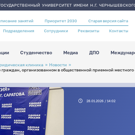
ОСУДАРСТВЕННЫЙ УНИВЕРСИТЕТ ИМЕНИ Н.Г. ЧЕРНЫШЕВСКОГ
списание занятий
Приоритет 2030
Старая версия сайта
Подразделения
Сотрудники
Реквизиты
Контакты
ации
Студенчество
Медиа
ДПО
Междунаро
ридическая клиника
Новости
 граждан, организованном в общественной приемной местного 
28.01.2026 / 14:02