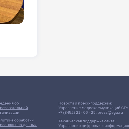
едения об
Новости и пресс-поддержка:
разовательной
Управление медиакоммуникаций СГУ
ганизации
+7 (8452) 21 - 06 - 25
,
press@sgu.ru
литика обработки
Техническая поддержка сайта:
рсональных данных
Управление цифровых и информацио