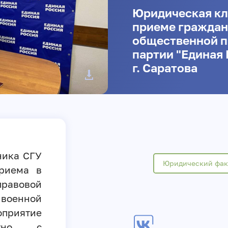
Юридическая кл
приеме граждан
общественной п
партии "Единая 
г. Саратова
ника СГУ
Юридический фак
риема в
равовой
военной
оприятие
стно с