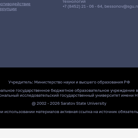
технологий
отиводействие
+7 (8452) 21 - 06 - 64
,
bessonov@sgu.r
ррупции
Учредитель:
Министерство науки и высшего образования РФ
ральное государственное бюджетное образовательное учреждение 
ональный исследовательский государственный университет имени Н
@ 2002 - 2026 Saratov State University
и использовании материалов активная ссылка на источник обязател