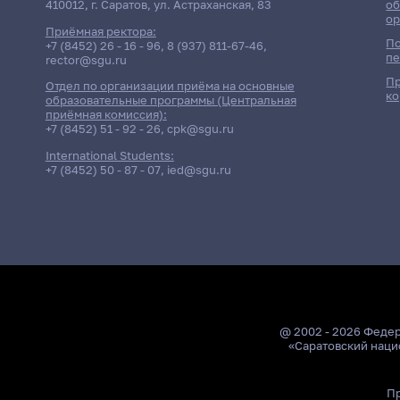
410012, г. Саратов, ул. Астраханская, 83
об
ор
Приёмная ректора:
По
+7 (8452) 26 - 16 - 96
,
8 (937) 811-67-46
,
пе
rector@sgu.ru
Пр
Отдел по организации приёма на основные
ко
образовательные программы (Центральная
приёмная комиссия):
+7 (8452) 51 - 92 - 26
,
cpk@sgu.ru
International Students:
+7 (8452) 50 - 87 - 07
,
ied@sgu.ru
@ 2002 - 2026 Феде
«Саратовский наци
Пр