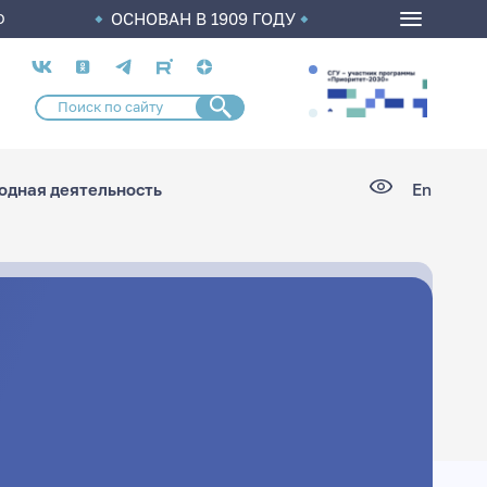
ОСНОВАН В 1909 ГОДУ
О
Социальные
сети
дная деятельность
En