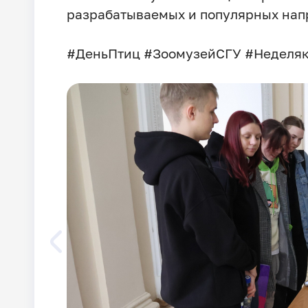
разрабатываемых и популярных нап
#ДеньПтиц #ЗоомузейСГУ #Неделя