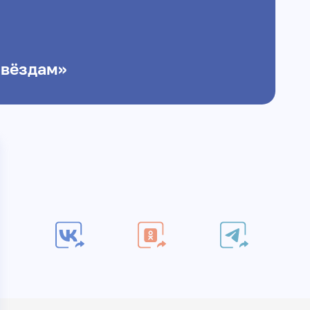
звёздам»