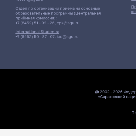
Пр
Отдел по организации приёма на основные
ко
образовательные программы (Центральная
приёмная комиссия):
+7 (8452) 51 - 92 - 26
,
cpk@sgu.ru
International Students:
+7 (8452) 50 - 87 - 07
,
ied@sgu.ru
@ 2002 - 2026 Феде
«Саратовский наци
Пр