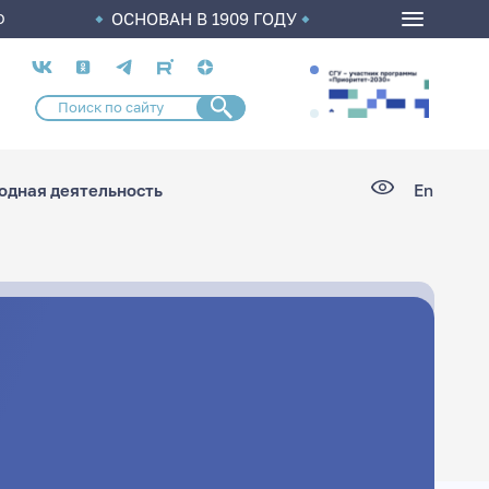
ОСНОВАН В 1909 ГОДУ
О
Социальные
сети
дная деятельность
En