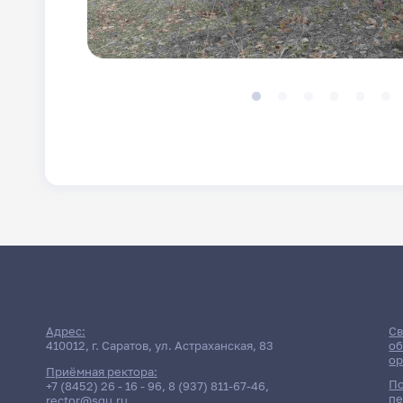
Адрес:
Св
410012, г. Саратов, ул. Астраханская, 83
об
ор
Приёмная ректора:
По
+7 (8452) 26 - 16 - 96
,
8 (937) 811-67-46
,
пе
rector@sgu.ru