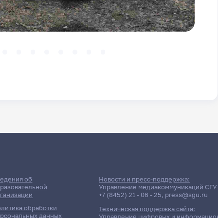
едения об
Новости и пресс-поддержка:
разовательной
Управление медиакоммуникаций СГУ
ганизации
+7 (8452) 21 - 06 - 25
,
press@sgu.ru
литика обработки
Техническая поддержка сайта:
рсональных данных
Управление цифровых и информацио