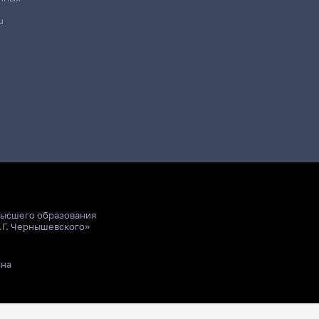
u
высшего образования
.Г. Чернышевского»
ьна