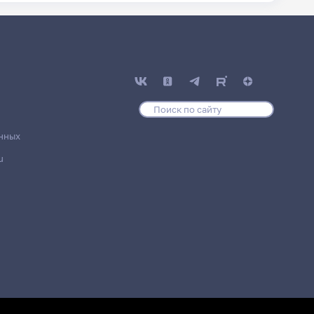
нных
u