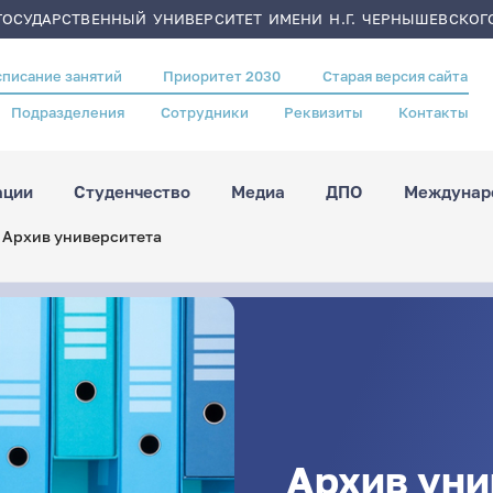
ОСУДАРСТВЕННЫЙ УНИВЕРСИТЕТ ИМЕНИ Н.Г. ЧЕРНЫШЕВСКОГ
списание занятий
Приоритет 2030
Старая версия сайта
Подразделения
Сотрудники
Реквизиты
Контакты
ации
Студенчество
Медиа
ДПО
Междунаро
Архив университета
Архив уни