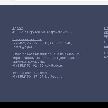
Адрес:
Св
410012, г. Саратов, ул. Астраханская, 83
об
ор
Приёмная ректора:
По
+7 (8452) 26 - 16 - 96
,
8 (937) 811-67-46
,
пе
rector@sgu.ru
Пр
Отдел по организации приёма на основные
ко
образовательные программы (Центральная
приёмная комиссия):
+7 (8452) 51 - 92 - 26
,
cpk@sgu.ru
International Students:
+7 (8452) 50 - 87 - 07
,
ied@sgu.ru