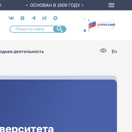
ОСНОВАН В 1909 ГОДУ
О
Социальные
сети
дная деятельность
En
верситета