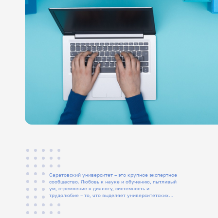
Саратовский университет – это крупное экспертное
сообщество. Любовь к науке и обучению, пытливый
ум, стремление к диалогу, системность и
трудолюбие – то, что выделяет университетских
людей