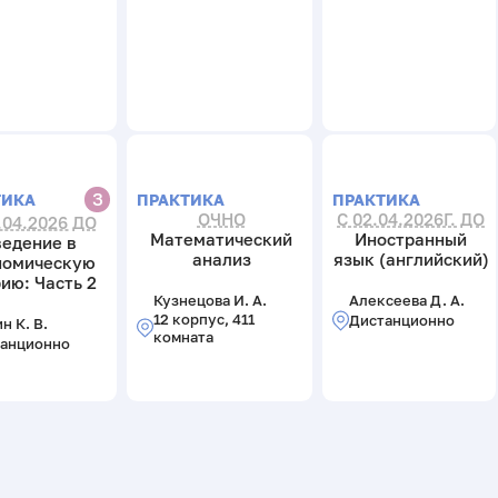
З
ПРАКТИКА
ПРАКТИКА
ТИКА
ОЧНО
С 02.04.2026Г. ДО
.04.2026 ДО
Математический
Иностранный
ведение в
анализ
язык (английский)
номическую
ию: Часть 2
Кузнецова И. А.
Алексеева Д. А.
12 корпус, 411
Дистанционно
н К. В.
комната
анционно