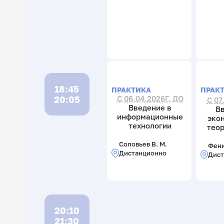
18:45
ПРАКТИКА
ПРАК
20:05
С 06.04.2026Г. ДО
С 07
Введение в
В
информационные
эко
технологии
теор
Соловьев В. М.
Фени
Дистанционно
Дист
20:10
21:30