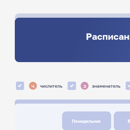
Расписан
ч
з
числитель
знаменатель
Понедельник