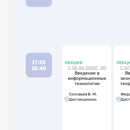
17:20
ЛЕКЦИЯ
ЛЕКЦ
18:40
С 06.04.2026Г. ДО
С 07
Введение в
В
информационные
эко
технологии
теор
Соловьев В. М.
Федо
Дистанционно
Дист