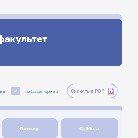
факультет
Скачать в PDF
ика
лабораторная
Пятница
Суббота