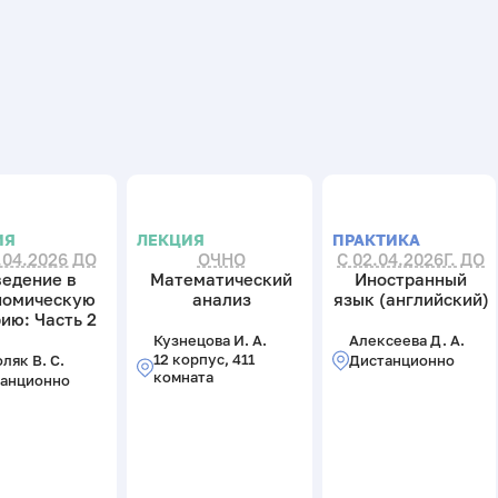
ИЯ
ЛЕКЦИЯ
ПРАКТИКА
.04.2026 ДО
ОЧНО
С 02.04.2026Г. ДО
ведение в
Математический
Иностранный
номическую
анализ
язык (английский)
ию: Часть 2
Кузнецова И. А.
Алексеева Д. А.
12 корпус, 411
ляк В. С.
Дистанционно
комната
анционно