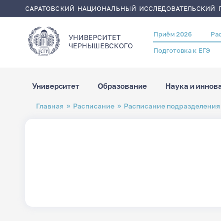
САРАТОВСКИЙ НАЦИОНАЛЬНЫЙ ИССЛЕДОВАТЕЛЬСКИЙ Г
Приём 2026
Ра
Header
УНИВЕРСИТЕТ
menu
ЧЕРНЫШЕВСКОГO
Подготовка к ЕГЭ
Университет
Образование
Наука и иннов
Перейти
Строка
Главная
Расписание
Расписание подразделения
к
навигации
основному
содержанию