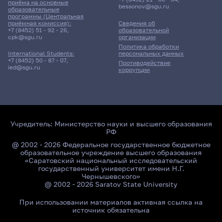
приёма на основные
bessonov@sgu.ru
образовательные
программы (Центральная
приёмная комиссия):
Сведения об
+7 (8452) 51 - 92 - 26
,
образовательной
cpk@sgu.ru
организации
Политика обработки
персональных данных
International Students:
+7 (8452) 50 - 87 - 07
,
Противодействие
ied@sgu.ru
коррупции
Учредитель:
Министерство науки и высшего образования
РФ
@ 2002 - 2026 Федеральное государственное бюджетное
образовательное учреждение высшего образования
«Саратовский национальный исследовательский
государственный университет имени Н.Г.
Чернышевского»
@ 2002 - 2026 Saratov State University
При использовании материалов активная ссылка на
источник обязательна