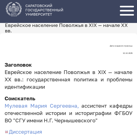
Перейти
к
основному
САРАТОВСКИЙ
содержанию
ГОСУДАРСТВЕННЫЙ
УНИВЕРСИТЕТ
Еврейское население Поволжья в XIX — начале XX
вв.
Дата создания страницы
Дата
10.10.2025
создания
Заголовок
страницы
Еврейское население Поволжья в XIX — начале
XX вв.: государственная политика и проблемы
идентификации
Соискатель
Мулевая Мария Сергеевна,
ассистент кафедры
отечественной истории и историграфии ФГБОУ
ВО "СГУ имени Н.Г. Чернышевского"
Диссертация