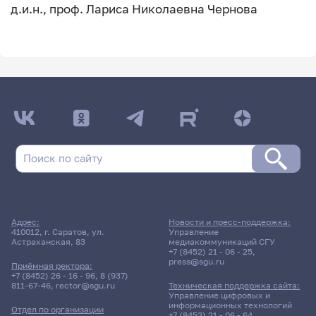
д.и.н., проф. Лариса Николаевна Чернова
Адрес:
Новости и пресс-поддержка:
410012, г. Саратов, ул.
Управление
Астраханская, 83
медиакоммуникаций СГУ
+7 (8452) 21 - 06 - 25
,
press@sgu.ru
Приёмная ректора:
+7 (8452) 26 - 16 - 96
,
8 (937)
811-67-46
,
rector@sgu.ru
Техническая поддержка сайта:
Управление цифровых и
информационных технологий
Отдел по организации
+7 (8452) 21 - 06 - 64
,