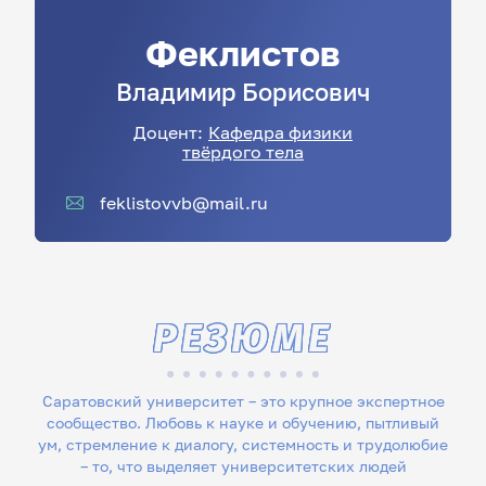
Феклистов
Владимир
Борисович
Доцент:
Кафедра физики
твёрдого тела
feklistovvb@mail.ru
РЕЗЮМЕ
Саратовский университет – это крупное экспертное
сообщество. Любовь к науке и обучению, пытливый
ум, стремление к диалогу, системность и трудолюбие
– то, что выделяет университетских людей