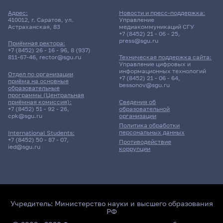
Адрес:
Новости и пресс-поддержка:
410012, г. Саратов, ул.
Управление
Астраханская, 83
медиакоммуникаций СГУ
+7 (8452) 21 - 06 - 25
,
press@sgu.ru
Приёмная ректора:
+7 (8452) 26 - 16 - 96
,
8 (937)
811-67-46
,
rector@sgu.ru
Техническая поддержка сайта:
Управление цифровых и
информационных технологий
Отдел по организации
+7 (8452) 21 - 06 - 64
,
приёма на основные
bessonov@sgu.ru
образовательные
программы (Центральная
приёмная комиссия):
Сведения об
+7 (8452) 51 - 92 - 26
,
образовательной
cpk@sgu.ru
организации
Политика обработки
персональных данных
International Students:
+7 (8452) 50 - 87 - 07
,
Противодействие
ied@sgu.ru
коррупции
Учредитель:
Министерство науки и высшего образования
РФ